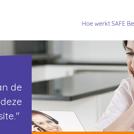
Hoe werkt SAFE Be
an de
 deze
ite."