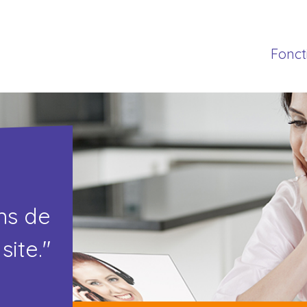
Fonc
ns de
site."