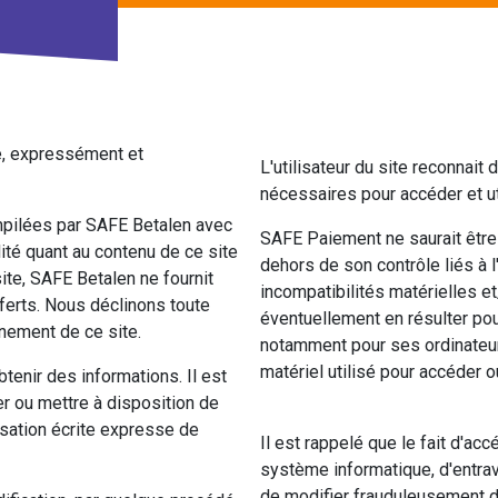
te, expressément et
L'utilisateur du site reconnai
nécessaires pour accéder et uti
mpilées par SAFE Betalen avec
SAFE Paiement ne saurait êtr
ité quant au contenu de ce site
dehors de son contrôle liés à l'
site, SAFE Betalen ne fournit
incompatibilités matérielles e
ferts. Nous déclinons toute
éventuellement en résulter pour
nement de ce site.
notamment pour ses ordinateurs
matériel utilisé pour accéder ou
btenir des informations. Il est
ser ou mettre à disposition de
isation écrite expresse de
Il est rappelé que le fait d'a
système informatique, d'entrav
de modifier frauduleusement d